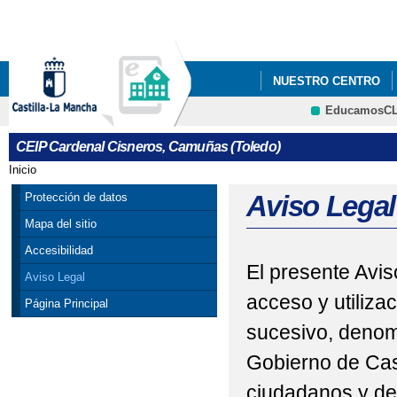
Pa
co
pri
NUESTRO CENTRO
EducamosC
INSTAGRAM
CRFP
CEIP Cardenal Cisneros, Camuñas (Toledo)
Inicio
Se encuentra usted aquí
Aviso Legal
Protección de datos
Mapa del sitio
Accesibilidad
El presente Avis
Aviso Legal
acceso y utiliza
Página Principal
sucesivo, denom
Gobierno de Cas
ciudadanos y de